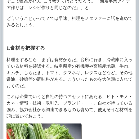
そこで提案が1つ。こう考えてはどうだろう。「新規事業アイデ
ア作りは、レシピ作りと同じなのだ」、と。
どういうことかって？では早速、料理をメタファーに話を進めて
みるとしよう。
1.食材を把握する
料理をするなら、まずは食材からだ。台所に行き、冷蔵庫に入っ
ている材料を確認する。岐阜県産の有機卵や宮崎産地鶏、牛肉、
キムチ、しらたき、トマト、タマネギ、レタスなどなど。その他
醤油、砂糖等の調味料がある。こういったものを大体頭に入れて
おくのだ。
これは企業でいうと自社の持つアセットにあたる。ヒト・モノ・
カネ・情報・技術・取引先・ブランド・・・。自社が持っている
強み、協力会社から調達できるものも含めて、使えそうな材料を
頭に置いておこう。