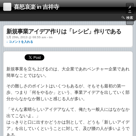
喜怒哀楽 in 吉祥寺
メ
ニ
ュ
検索
ー
新規事業アイデア作りは「レシピ」作りである
1月 29th, 2013 @ 08:55 am › tm
↓ コメントを入れる
新規事業を立ち上げるのは、大企業であれベンチャー企業であれ
簡単なことではない。
その難しさのポイントはいくつもあるが、そもそも最初の第一
歩、つまり「何をやるか」という、事業アイデアを出していく部
分からなかなか難しいと感じる人が多い。
「そんな素晴らしいアイデアなんて、俺たち一般人にはなかなか
出てこないよ。」
はっきりと口に出すかどうかは別として、どうも「新しいアイデ
ア」を出していくということに対して、及び腰の人が多いようで
ある。