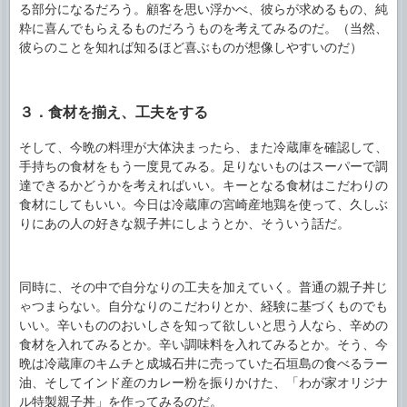
る部分になるだろう。顧客を思い浮かべ、彼らが求めるもの、純
粋に喜んでもらえるものだろうものを考えてみるのだ。（当然、
彼らのことを知れば知るほど喜ぶものが想像しやすいのだ）
３．食材を揃え、工夫をする
そして、今晩の料理が大体決まったら、また冷蔵庫を確認して、
手持ちの食材をもう一度見てみる。足りないものはスーパーで調
達できるかどうかを考えればいい。キーとなる食材はこだわりの
食材にしてもいい。今日は冷蔵庫の宮崎産地鶏を使って、久しぶ
りにあの人の好きな親子丼にしようとか、そういう話だ。
同時に、その中で自分なりの工夫を加えていく。普通の親子丼じ
ゃつまらない。自分なりのこだわりとか、経験に基づくものでも
いい。辛いもののおいしさを知って欲しいと思う人なら、辛めの
食材を入れてみるとか。辛い調味料を入れてみるとか。そう、今
晩は冷蔵庫のキムチと成城石井に売っていた石垣島の食べるラー
油、そしてインド産のカレー粉を振りかけた、「わが家オリジナ
ル特製親子丼」を作ってみるのだ。