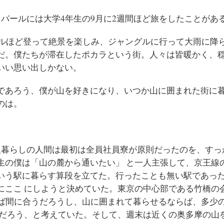
ネパールには大学4年生の9月に2週間ほど旅をしたことがあ
ートルほど登って絶景を楽しみ、ジャングルに行って大雨に降
だ。僕たちが滞在したポカラという街。人々は皆暖かく、
いい思い出しかない。
であろう、僕が山を好きになり、いつか山に囲まれた街に
のは。
人暮らしの人間は最初は全員社員寮が原則だったのを、すっ
生の僕は「山の麓から通いたい」 と一人主張して、京王線
いう駅に暮らす算段を立てた。行ったことも無い駅であっ
にここ にしようと決めていた。東京の中心部である竹橋の
れば間に合うだろうし、山に囲まれて暮らせるならば、多少
いだろう、と考えていた。そして、週末は近くの奥多摩の山