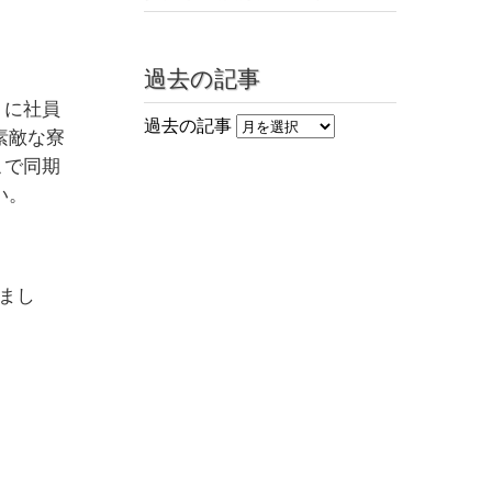
過去の記事
うに社員
過去の記事
素敵な寮
こで同期
い。
覚まし