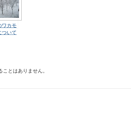
のワカモ
について
と
ることはありません。