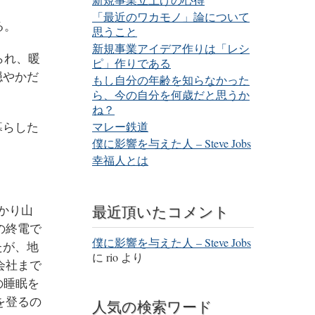
「最近のワカモノ」論について
る。
思うこと
新規事業アイデア作りは「レシ
られ、暖
ピ」作りである
穏やかだ
もし自分の年齢を知らなかった
ら、今の自分を何歳だと思うか
ね？
暮らした
マレー鉄道
僕に影響を与えた人 – Steve Jobs
幸福人とは
最近頂いたコメント
かり山
の終電で
僕に影響を与えた人 – Steve Jobs
たが、地
に
rio
より
会社まで
の睡眠を
を登るの
人気の検索ワード