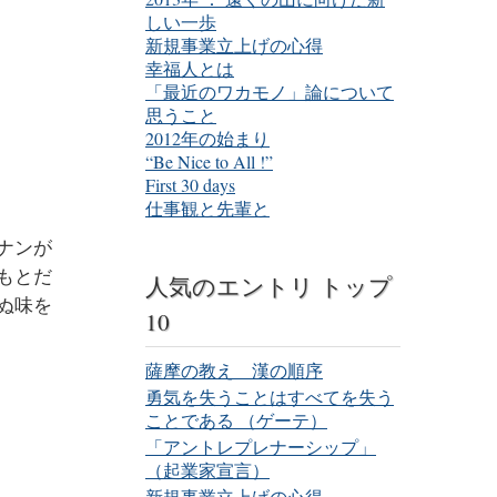
しい一歩
新規事業立上げの心得
幸福人とは
「最近のワカモノ」論について
思うこと
2012年の始まり
“Be Nice to All !”
First 30 days
仕事観と先輩と
ナンが
もとだ
人気のエントリ トップ
ぬ味を
10
薩摩の教え 漢の順序
勇気を失うことはすべてを失う
ことである （ゲーテ）
「アントレプレナーシップ」
（起業家宣言）
新規事業立上げの心得