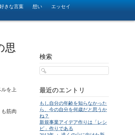
好きな言葉
想い
エッセイ
の思
検索
最近のエントリ
ベルを上
もし自分の年齢を知らなかった
ら、今の自分を何歳だと思うか
りも筋肉
ね？
新規事業アイデア作りは「レシ
ピ」作りである
2013年 ： 遠くの山に向けた新