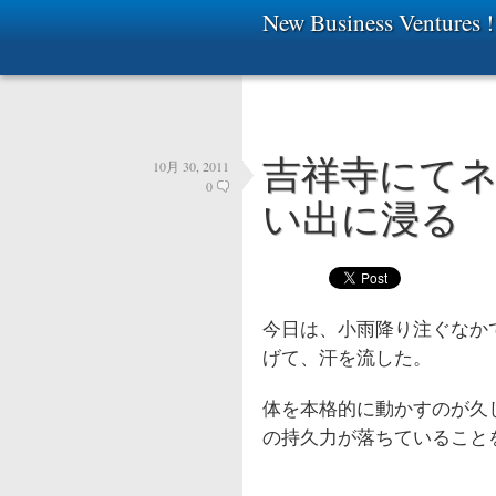
New Business Ventures !
吉祥寺にて
10月 30, 2011
0
い出に浸る
今日は、小雨降り注ぐなか
げて、汗を流した。
体を本格的に動かすのが久
の持久力が落ちていること